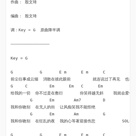
作曲： 殷文琦
编曲： 殷文琦
调：Key = G  原曲降半调
————————————————
Key = G

G           G       E m      E m      C          C  
前尘往事成云烟  消散在彼此眼前         就连说过了再见  也看
G     C         Em      Em   C      Em              
给我的一切  你不过是在敷衍       你笑得越无斜    我就会爱你爱
        G       Em        Am7         D

我和你吻别  在无人的街  让风痴笑我不能拒绝

        G       Em        Am          G

我和你吻别  在狂乱的夜  我的心等著迎接伤悲           SOLO1

G           G       E m      E m      C          C  