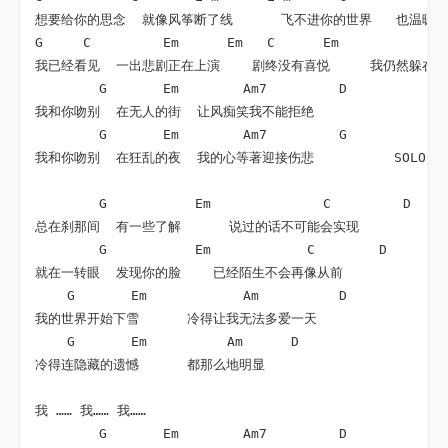
想要给你的思念  就像风筝断了线      飞不进你的世界   也温暖不
G     C         Em      Em   C      Em              
我已经看见  一出悲剧正在上演    剧终没有喜悦     我仍然躲在你
        G       Em        Am7         D

我和你吻别  在无人的街  让风痴笑我不能拒绝

        G       Em        Am7         G

我和你吻别  在狂乱的夜  我的心等著迎接伤悲          SOLO2

        G           Em              C         D

总在刹那间  有一些了解      说过的话不可能会实现

        G           Em            C        D

就在一转眼  发现你的脸    已经陌生不会再像从前

    G       Em            Am          D

我的世界开始下雪      冷得让我无法多爱一天

    G       Em          Am      D

冷得连隐藏的遗憾      都那么地明显

我 …… 我…… 我……

        G       Em        Am7         D
