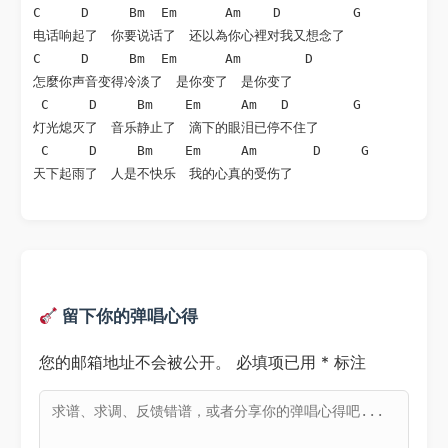
C     D     Bm  Em      Am    D         G

电话响起了　你要说话了　还以為你心裡对我又想念了

C     D     Bm  Em      Am        D

怎麼你声音变得冷淡了　是你变了　是你变了

 C     D     Bm    Em     Am   D        G

灯光熄灭了　音乐静止了　滴下的眼泪已停不住了

 C     D     Bm    Em     Am       D     G

天下起雨了　人是不快乐　我的心真的受伤了

留下你的弹唱心得
您的邮箱地址不会被公开。
必填项已用
*
标注