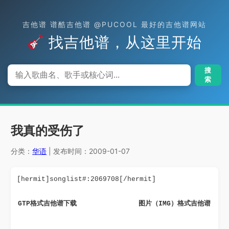
吉他谱 谱酷吉他谱 @PUCOOL 最好的吉他谱网站
找吉他谱，从这里开始
搜
索
我真的受伤了
分类：
华语
| 发布时间：2009-01-07
[hermit]songlist#:2069708[/hermit]
GTP格式吉他谱下载
图片（IMG）格式吉他谱