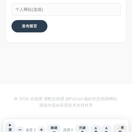
© 2026 吉他谱 谱酷吉他谱 @PuCool 最好的吉他谱网站.
谱面内容由等宽技术支持对齐
▶
夜
降调
升调
A
A
速度 2
原调 0
滚
间