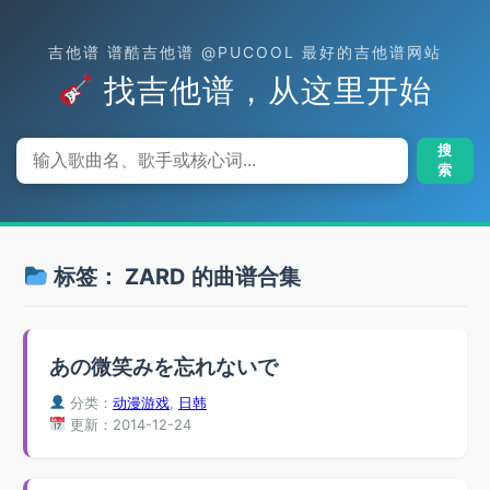
吉他谱 谱酷吉他谱 @PUCOOL 最好的吉他谱网站
找吉他谱，从这里开始
搜
索
标签：
ZARD
的曲谱合集
あの微笑みを忘れないで
分类：
动漫游戏
,
日韩
更新：2014-12-24