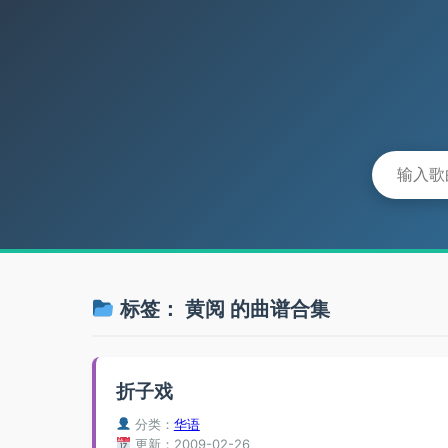
标签：
黄阅
的曲谱合集
折子戏
分类：
华语
更新：2009-02-26