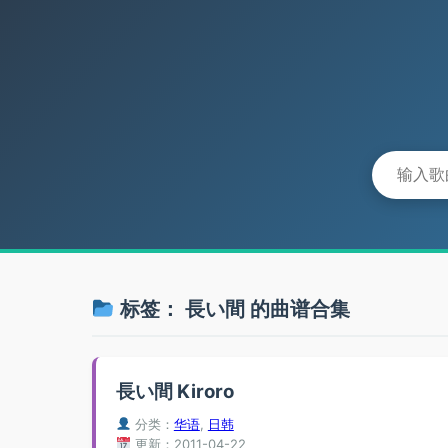
标签：
長い間
的曲谱合集
長い間 Kiroro
分类：
华语
,
日韩
更新：2011-04-22