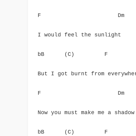
F                       Dm
I would feel the sunlight
bB      (C)         F
But I got burnt from everywhe
F                       Dm
Now you must make me a shadow
bB      (C)         F