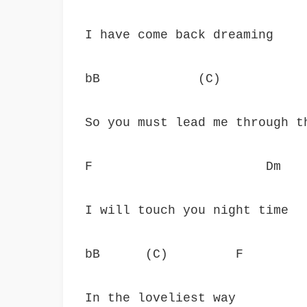
I have come back dreaming
bB             (C)           
So you must lead me through t
F                       Dm
I will touch you night time
bB      (C)         F
In the loveliest way