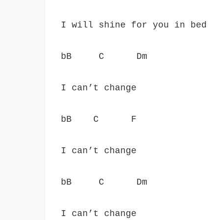
I will shine for you in bed
bB     C      Dm
I can’t change
bB    C      F
I can’t change
bB     C      Dm
I can’t change