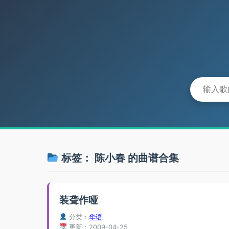
标签：
陈小春
的曲谱合集
装聋作哑
分类：
华语
更新：2009-04-25