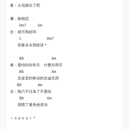
春：火花烧光了吧

馨：能相恋

    Dm7     Gm

合：就可相处吗

    C           Dm7

　　答案未令我惊讶＊

    Bb            Am

春：最怕到你有天　什麼亦用尽

    Bb            Am

　　至发觉到奉信的忠诚无用

   Bb       Am

合：拖只不过為了不愿动

    Bb          Gm

　　我惯了避免他变动

ｒｅｐｅａｔ＊
