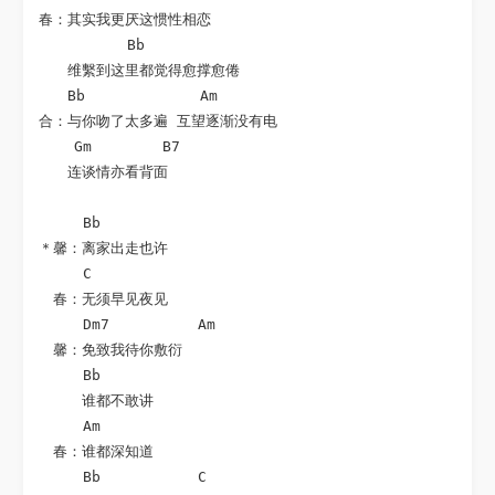
春：其实我更厌这惯性相恋

          Bb

　　维繫到这里都觉得愈撑愈倦

　　Bb             Am

合：与你吻了太多遍 互望逐渐没有电

    Gm        B7

　　连谈情亦看背面

     Bb

＊馨：离家出走也许

     C

　春：无须早见夜见

     Dm7          Am

　馨：免致我待你敷衍

     Bb

　　　谁都不敢讲

     Am

　春：谁都深知道

     Bb           C
