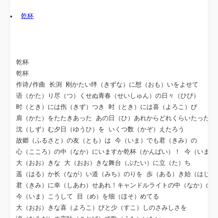
乾杯
乾杯

乾杯

作诗/作曲 长渕 刚かたい绊（きずな）に想（おも）いをよせて

语（かた）り尽（つ）くせぬ青春（せいしゅん）の日々（ひび）

时（とき）には伤（きず）つき 时（とき）には喜（よろこ）び

肩（かた）をたたきあった あの日（ひ）あれからどれくらいたったのだ
沈（しず）む夕日（ゆうひ）を いくつ数（かぞ）えたろう

故郷（ふるさと）の友（とも）は 今（いま）でも君（きみ）の

心（こころ）の中（なか）にいますか乾杯（かんぱい）！ 今（いま） 
大（おお）きな 大（おお）きな舞台（ぶたい）に立（た）ち

遥（はる）か长（なが）い道（みち）のりを 歩（ある）き始（はじ）め
君（きみ）に幸（しあわ）せあれ！キャンドルライトの中（なか）の二
今（いま）こうして 目（め）を细（ほそ）めてる

大（おお）きな喜（よろこ）びと少（すこ）しのさみしさを
