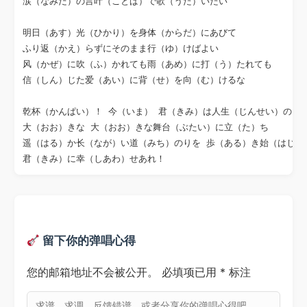
涙（なみだ）の言叶（ことば）で歌（うた）いたい

明日（あす）光（ひかり）を身体（からだ）にあびて

ふり返（かえ）らずにそのまま行（ゆ）けばよい

风（かぜ）に吹（ふ）かれても雨（あめ）に打（う）たれても

信（しん）じた爱（あい）に背（せ）を向（む）けるな

乾杯（かんぱい）！ 今（いま） 君（きみ）は人生（じんせい）の

大（おお）きな 大（おお）きな舞台（ぶたい）に立（た）ち

遥（はる）か长（なが）い道（みち）のりを 歩（ある）き始（はじ）め
留下你的弹唱心得
您的邮箱地址不会被公开。
必填项已用
*
标注