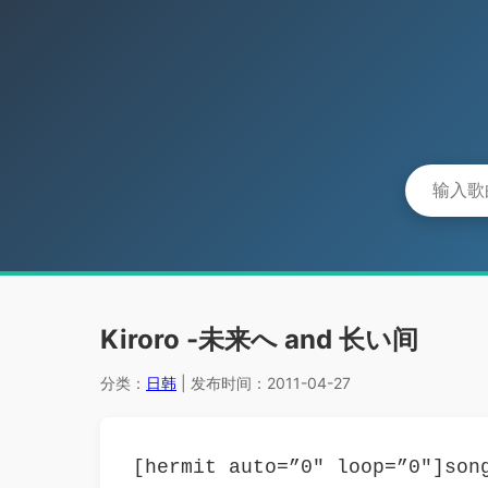
Kiroro -未来へ and 长い间
分类：
日韩
| 发布时间：2011-04-27
[hermit auto=”0″ loop=”0″]son