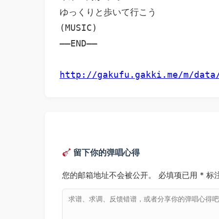
ゆっくりと歩いて行こう

(MUSIC)

——END——

http://gakufu.gakki.me/m/data
留下你的弹唱心得
您的邮箱地址不会被公开。
必填项已用
*
标