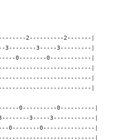
--------2----------2-------|

--3--------3-----3---------|

-----0--------0------------|

---------------------------|

---------------------------|

---------------------------|

------0----------0----------|

3--------3-----3------------|

---0--------0---------------|

----------------------------|
