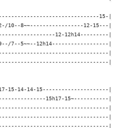
--------------------------------15-|

2-/10--8~~-----------------12-15---|

------------------12-12h14---------|

9--/7--5~~--12h14------------------|

-----------------------------------|

-----------------------------------|

17-15-14-14-15---------------------|

---------------15h17-15~-----------|

-----------------------------------|

-----------------------------------|

-----------------------------------|
