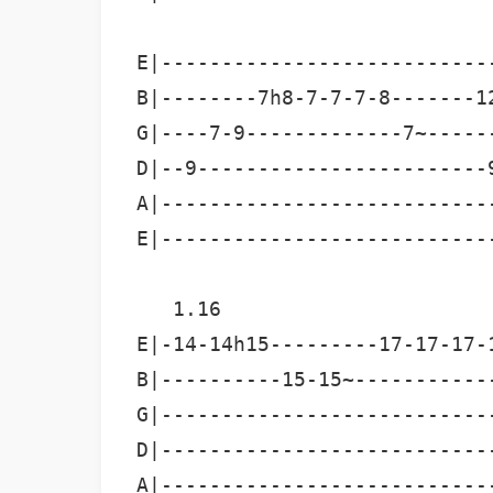
E|---------------------------
B|--------7h8-7-7-7-8-------1
G|----7-9-------------7~-----
D|--9------------------------
A|---------------------------
E|---------------------------
   1.16

E|-14-14h15---------17-17-17-
B|----------15-15~-----------
G|---------------------------
D|---------------------------
A|---------------------------