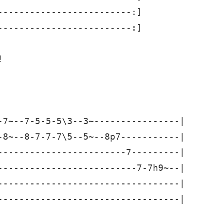
-------------------------:]

-------------------------:]



-7~--7-5-5-5\3--3~----------------|

-8~--8-7-7-7\5--5~--8p7-----------|

------------------------7---------|

--------------------------7-7h9~--|

----------------------------------|

----------------------------------|
