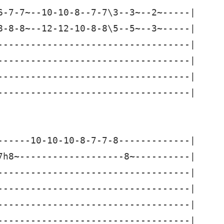
6-7-7~--10-10-8--7-7\3--3~--2~-----|

8-8-8~--12-12-10-8-8\5--5~--3~-----|

-----------------------------------|

-----------------------------------|

-----------------------------------|

-----------------------------------|

------10-10-10-8-7-7-8-------------|

7h8~-------------------8~----------|

-----------------------------------|

-----------------------------------|

-----------------------------------|

-----------------------------------|
