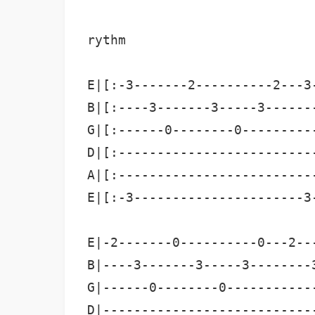
rythm

E|[:-3-------2----------2---3
B|[:----3-------3-----3------
G|[:------0--------0---------
D|[:-------------------------
A|[:-------------------------
E|[:-3----------------------3
E|-2-------0----------0---2--
B|----3-------3-----3--------
G|------0--------0-----------
D|---------------------------