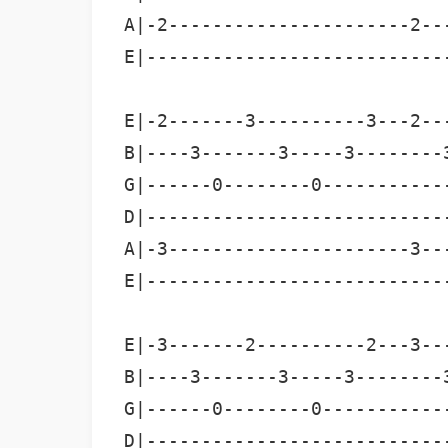
A|-2----------------------2--
E|---------------------------
E|-2-------3----------3---2--
B|----3-------3-----3--------
G|------0--------0-----------
D|---------------------------
A|-3----------------------3--
E|---------------------------
E|-3-------2----------2---3--
B|----3-------3-----3--------
G|------0--------0-----------
D|---------------------------