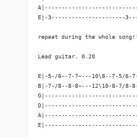
A|---------------------------
E|-3----------------------3--
repeat during the whole song!!
Lead guitar. 0.20

E|-5-/6--7-7~---10\8--7-5/6-7
B|-7-/8--8-8~---12\10-8-7/8-8
G|---------------------------
D|---------------------------
A|---------------------------
E|---------------------------