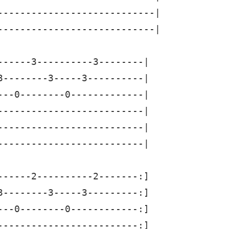
----------------------------|

----------------------------|

------3----------3--------|

3--------3-----3----------|

---0--------0-------------|

--------------------------|

--------------------------|

--------------------------|

------2----------2-------:]

3--------3-----3---------:]

---0--------0------------:]

-------------------------:]
