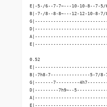
E|-5-/6--7-7~---10-10-8--7-5/
B|-7-/8--8-8~---12-12-10-8-7/
G|---------------------------
D|---------------------------
A|---------------------------
E|---------------------------
0.52

E|---------------------------
B|-7h8-7---------------5-7/8-
G|-------7---------4h7-------
D|---------7h9~--5-----------
A|---------------------------
E|---------------------------