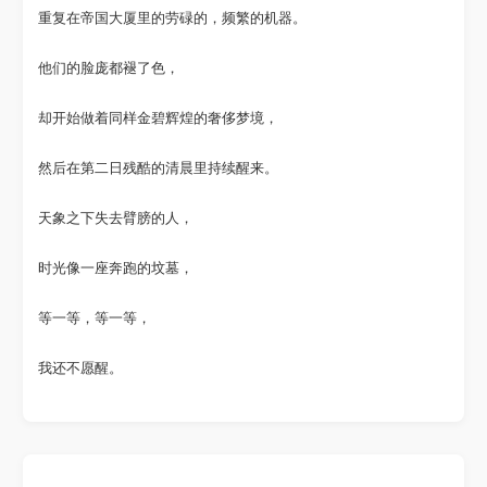
重复在帝国大厦里的劳碌的，频繁的机器。
他们的脸庞都褪了色，
却开始做着同样金碧辉煌的奢侈梦境，
然后在第二日残酷的清晨里持续醒来。
天象之下失去臂膀的人，
时光像一座奔跑的坟墓，
等一等，等一等，
我还不愿醒。