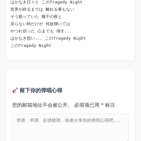
はかなき日々と このTragedy Night

世界が終るまでは 離れる事もない

そう願っていた 幾千の夜と

戻らない時だけが 何故輝いては

やつれ切った 心までも 壊す...

はかなき想い... このTragedy Night

このTragedy Night

留下你的弹唱心得
您的邮箱地址不会被公开。
必填项已用
*
标注