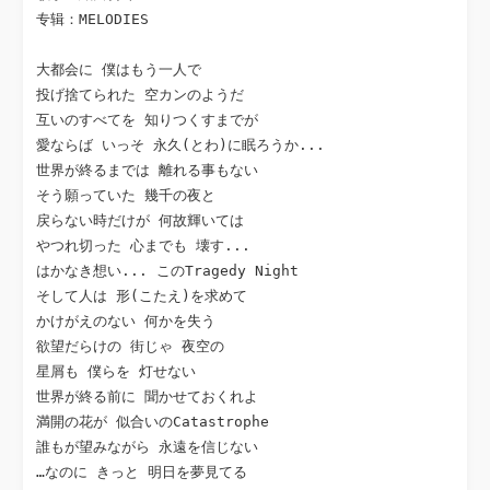
专辑：MELODIES

大都会に 僕はもう一人で

投げ捨てられた 空カンのようだ

互いのすべてを 知りつくすまでが

愛ならば いっそ 永久(とわ)に眠ろうか...

世界が終るまでは 離れる事もない

そう願っていた 幾千の夜と

戻らない時だけが 何故輝いては

やつれ切った 心までも 壊す...

はかなき想い... このTragedy Night

そして人は 形(こたえ)を求めて

かけがえのない 何かを失う

欲望だらけの 街じゃ 夜空の

星屑も 僕らを 灯せない

世界が終る前に 聞かせておくれよ

満開の花が 似合いのCatastrophe

誰もが望みながら 永遠を信じない

…なのに きっと 明日を夢見てる
