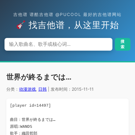
吉他谱 谱酷吉他谱 @PUCOOL 最好的吉他谱网站
找吉他谱，从这里开始
搜
索
世界が終るまでは…
分类：
动漫游戏
,
日韩
| 发布时间：2015-11-11
[player id=14497]
曲目：世界が終るまでは…

原唱:WANDS

歌手：織田哲郎
