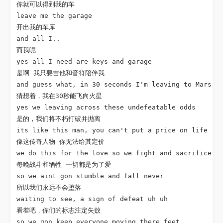
你就可以得到我的车

leave me the garage

开出我的车库

and all I..

而我呢

yes all I need are keys and garage

是啊 我只要吉他和音符陪伴我

and guess what, in 30 seconds I'm leaving to Mars

猜想着，我在30秒能飞向火星

yes we leaving across these undefeatable odds

是的，我们将不朽打破并抛离

its like this man, you can't put a price on life

像这传奇人物 你无法给其定价

we do this for the love so we fight and sacrifice ev
每晚战斗和牺牲 一切都是为了爱

so we aint gon stumble and fall never

所以我们永远不会堕落

waiting to see, a sign of defeat uh uh

看着吧，你们的标志注定失败

so we gon keep everyone moving there feet
