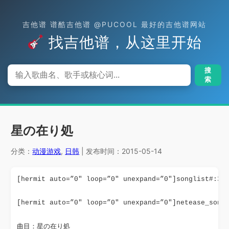
吉他谱 谱酷吉他谱 @PUCOOL 最好的吉他谱网站
找吉他谱，从这里开始
搜
索
星の在り処
分类：
动漫游戏
,
日韩
| 发布时间：2015-05-14
[hermit auto=”0″ loop=”0″ unexpand=”0″]songlist#:34
[hermit auto=”0″ loop=”0″ unexpand=”0″]netease_song
曲目：星の在り処
