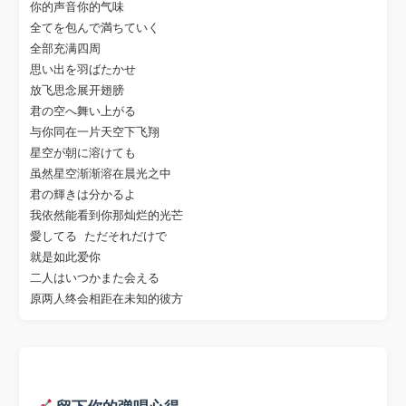
你的声音你的气味

全てを包んで満ちていく

全部充满四周

思い出を羽ばたかせ

放飞思念展开翅膀

君の空へ舞い上がる

与你同在一片天空下飞翔

星空が朝に溶けても

虽然星空渐渐溶在晨光之中

君の輝きは分かるよ

我依然能看到你那灿烂的光芒

愛してる ただそれだけで

就是如此爱你

二人はいつかまた会える
