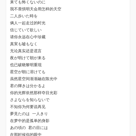
来ても怖くないのに

我不畏惧明天会用怎样的天空

二人歩いた時を

俩人一起走过的时光

信じていて欲しい

请你永远在心中珍藏

真実も嘘もなく

无论真实还是谎言

夜が明けて朝が来る

也已破晓黎明重现

星空が朝に溶けても

虽然星空间渐渐融在陈光中

君の輝きは分かるよ

你的光辉依然那样夺目光彩

さよならを知らないで

不知你为何要说再见

夢見たのは 一人きり

在梦中的是孤单的身影

あの頃の 君の目には

在那时候你的眼中
