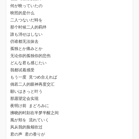
何が映っていたの

映照的是什么

二人つないだ時を

那个时候二人的羁绊

誰も消せはしない

仍谁都无法抹去

孤独とか痛みとか

无论你的孤独你的悲伤

どんな君も感じたい

我都试着感受

もう一度 見つめ合えれば

倘若二人的眼神再度交汇

願いはきっと叶う

那愿望定会实现

夜明け前 まどろみに

拂晓的时刻在半梦半醒之间

風が頬を 流れていく

风从我的脸颊吹过

君の声 君の香りが
