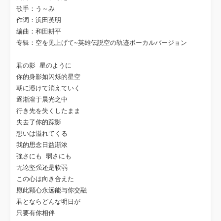
歌手：う～み	

作词：浜田英明

编曲：和田耕平

专辑：空を见上げて~英雄伝説空の轨迹ボーカルバージョン

君の影 星のように

你的身影如闪烁的星空

朝に溶けて消えていく

逐渐溶于晨光之中

行き先を失くしたまま

失去了你的踪影

想いは溢れてくる

我的思念日益渐浓

強さにも 弱さにも

无论坚强还是软弱

この心は向き合えた

愿此颗心永远能与你交融

君とならどんな明日が

只要有你相伴
