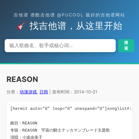
吉他谱 谱酷吉他谱 @PUCOOL 最好的吉他谱网站
找吉他谱，从这里开始
搜
索
REASON
分类：
动漫游戏
,
日韩
| 发布时间：2014-10-21
[hermit auto=”0″ loop=”0″ unexpand=”0″]songlist#:17
曲目：REASON

专辑：REASON　宇宙の騎士テッカマンブレード主題歌

演唱：小坂由美子
