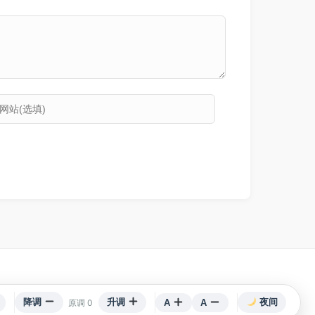
术支持对齐
降调
升调
夜间
原调 0
A
A