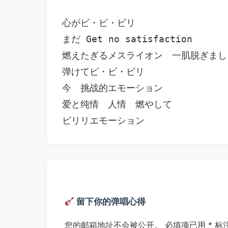
心がビ・ビ・ビリ

まだ Get no satisfaction

燃えたぎるメスライオン　一肌脱ぎましょ
弹けてビ・ビ・ビリ

今　挑战的エモーション

爱と纯情　人情　燃やして

留下你的弹唱心得
您的邮箱地址不会被公开。
必填项已用
*
标