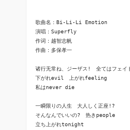
歌曲名：Bi-Li-Li Emotion

演唱：Superfly 

作词：越智志帆

作曲：多保孝一

诸行无常ね、ジーザス!　全てはフェイド
下がれevil　上がれfeeling

私はnever die

一瞬限りの人生　大人しく正座!?

そんなんでいいの?　热きpeople

立ち上がれtonight
