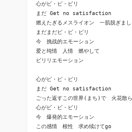
心がビ・ビ・ビリ

まだ Get no satisfaction

燃えたぎるメスライオン　一肌脱ぎましょ
まだまだビ・ビ・ビリ

今　挑战的エモーション

爱と纯情　人情　燃やして

ビリリエモーション

心がビ・ビ・ビリ

まだ Get no satisfaction

ごった返すこの世界(まち)で　火花散ら
心がビ・ビ・ビリ

今　爆発的エモーション

この感情　根性　求め续けてgo
