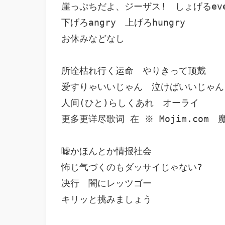
崖っぷちだよ、ジーザス!　しょげるever
下げろangry　上げろhungry

お休みなどなし

所诠枯れ行く运命　やりきって顶戴

爱すりゃいいじゃん　泣けばいいじゃん

人间(ひと)らしくあれ　オーライ

更多更详尽歌词 在 ※ Mojim.com　
嘘かほんとか情报社会

怖じ气づくのもダッサイじゃない?

决行　闇にレッツゴー

キリッと挑みましょう
