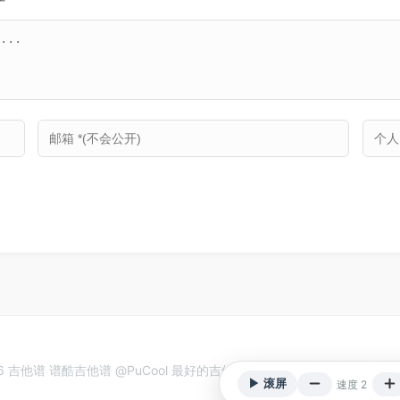
26 吉他谱 谱酷吉他谱 @PuCool 最好的吉他谱网站. 谱面内容由等宽技
▶ 滚屏
速度 2