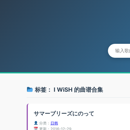
标签：
I WiSH
的曲谱合集
サマーブリーズにのって
分类：
日韩
更新：2016-12-29