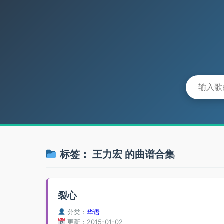
标签：
王力宏
的曲谱合集
裂心
分类：
华语
更新：2015-01-02