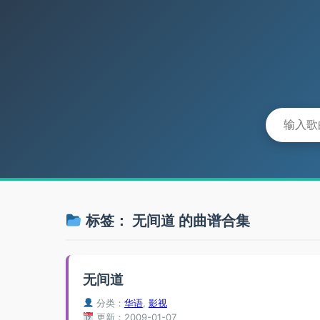
标签：
无间道
的曲谱合集
无间道
分类：
华语
,
影视
更新：2009-01-07