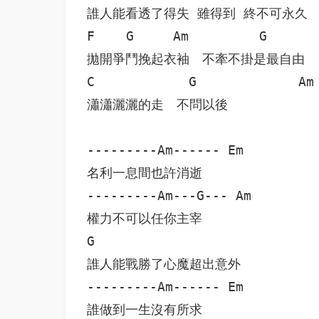
誰人能看透了得失 雖得到 終不可永久

F    G     Am         G       
拋開爭鬥挽起衣袖　不牽不掛是最自由

C            G             Am

瀟瀟灑灑的走　不問以後

---------Am------ Em

名利一息間也許消逝

---------Am---G--- Am

權力不可以任你主宰

G                             
誰人能戰勝了心魔超出意外

---------Am------ Em

誰做到一生沒有所求
