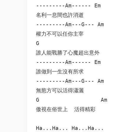
---------Am------ Em

名利一息間也許消逝

---------Am---G--- Am

權力不可以任你主宰

G                             
誰人能戰勝了心魔超出意外

---------Am------ Em

誰做到一生沒有所求

---------Am---G--- Am

無慾方可以活得瀟灑

G                   Am

傲視在俗世上  活得精彩

Ha...Ha... Ha...Ha...
