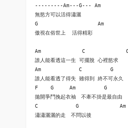
---------Am---G--- Am

無慾方可以活得瀟灑

G                   Am

傲視在俗世上  活得精彩

Am             C             G
誰人能看透這一生 可擺脫 心裡慾求

Am            C         G     
誰人能看透了得失 雖得到 終不可永久

F    G     Am         G       
拋開爭鬥挽起衣袖　不牽不掛是最自由

C            G             Am

瀟瀟灑灑的走　不問以後
