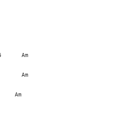
      Am

      Am

    Am
