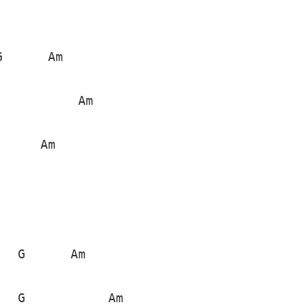
      Am

          Am

     Am

  G      Am

  G           Am
