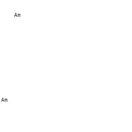
    Am

Am
