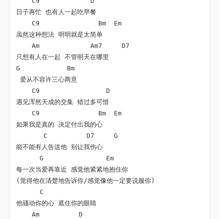
    C9             D

日子再忙 也有人一起吃早餐

    C9               Bm  Em

虽然这种想法 明明就是太简单

    Am             Am7     D7

只想有人在一起 不管明天在哪里

G            Bm

 爱从不容许三心两意

    C9                 D

遇见浑然天成的交集 错过多可惜

    C9               Bm  Em

如果我是真的 决定付出我的心

       C          D7     G

能不能有人告送他 别让我伤心

      G                Em

每一次当爱再靠近 感觉他紧紧地抱住你

(觉得他在清楚地告诉你/感觉像他一定要说服你)

      C

他骚动你的心 遮住你的眼睛

    Am          D
