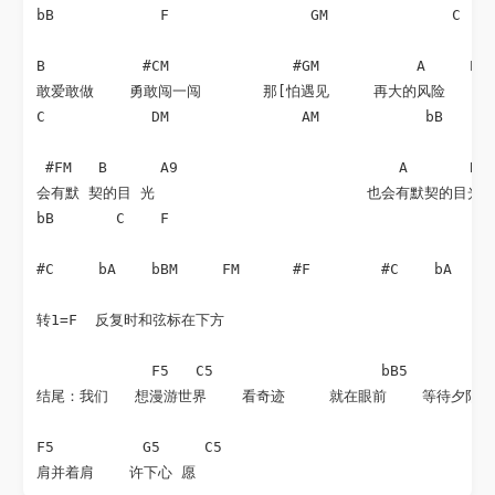
bB            F                GM              C    
B           #CM              #GM           A     E

敢爱敢做    勇敢闯一闯       那[怕遇见     再大的风险   再
C            DM               AM            bB     F
 #FM   B      A9                         A       B

会有默 契的目 光                        也会有默契的目光

bB       C    F 

#C     bA    bBM     FM      #F        #C    bA    
转1=F  反复时和弦标在下方

             F5   C5                   bB5        F5
结尾：我们   想漫游世界    看奇迹     就在眼前    等待夕阳  
F5          G5     C5
