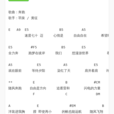
歌曲：奔跑

歌手：羽泉 / 黄征

E   A9  E5               B5         A5              
        速度七十 迈     心情是     自由自在       希望终点
E5         #F5            B5        E5              
全力奔     跑梦在彼岸     我们     想漫游世界         看奇
A5            E5           A5             E5        
就在眼前     等待夕阳      染红了天       肩并着肩    许下心
**          E               B             #CM       
随风奔跑    自由是方向     追逐雷和       闪电的力量    把
            F               C              DM       
A             E               #EM             B     
洋装进我胸    膛 即使再小     的帆也能远航    随风飞翔    