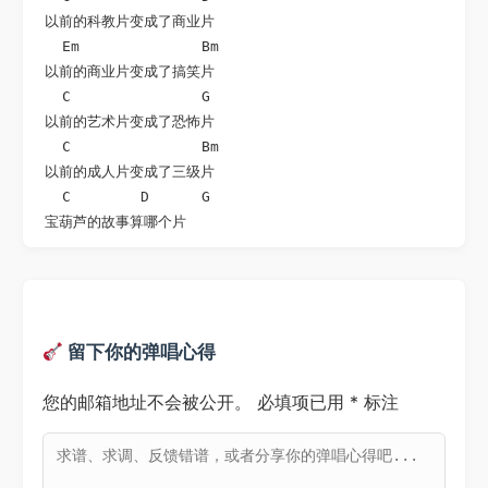
 以前的科教片变成了商业片

   Em              Bm

 以前的商业片变成了搞笑片

   C               G

 以前的艺术片变成了恐怖片

   C               Bm

 以前的成人片变成了三级片

   C        D      G

 宝葫芦的故事算哪个片
留下你的弹唱心得
您的邮箱地址不会被公开。
必填项已用
*
标注