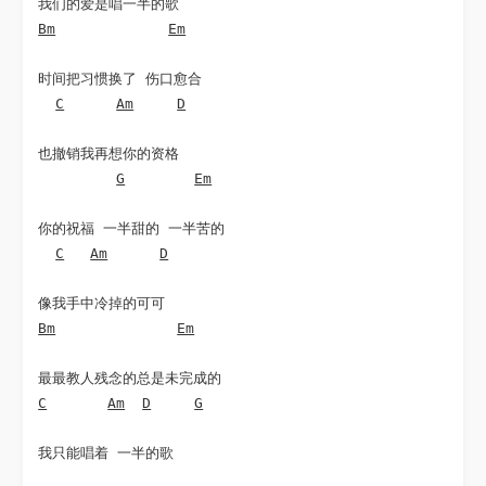
Bm
Em
时间把习惯换了 伤口愈合

C
Am
D
也撤销我再想你的资格

G
Em
你的祝福 一半甜的 一半苦的

C
Am
D
Bm
Em
C
Am
D
G
我只能唱着 一半的歌