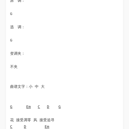
原　调：
G
选　调：
G
变调夹：
不夹
曲谱文字：
小
中
大
G
Em
C
D
G
C
D
Em