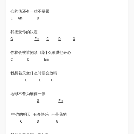
C
Am
D
G
Em
C
D
G
C
D
Em
我想着天空什么时候会放晴

C
D
G
地球不曾为谁停一停

G
Em
**你的明天 有多快乐 不是我的

C
D
G