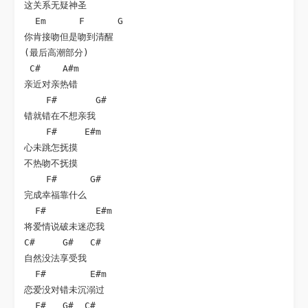
这关系无疑神圣

  Em      F      G 

你肯接吻但是吻到清醒

(最后高潮部分)

 C#    A#m 

亲近对亲热错

    F#       G#

错就错在不想亲我

    F#     E#m 

心未跳怎抚摸

不热吻不抚摸

    F#      G#

完成幸福靠什么

  F#         E#m

将爱情说破未迷恋我

C#     G#   C# 

自然没法享受我

  F#        E#m

恋爱没对错未沉溺过

  F#   G#  C#
