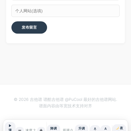
© 2026 吉他谱 谱酷吉他谱 @PuCool 最好的吉他谱网站.
谱面内容由等宽技术支持对齐
▶
夜
降调
升调
A
A
速度 2
原调 0
滚