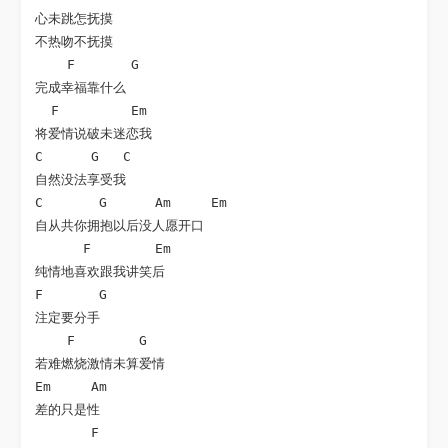
心未跳怎抚摸

不热吻不抚摸

    F       G

完成幸福靠什么

  F         Em

将爱情说破未迷恋我

C      G   C 

自然没法享受我

C       G      Am     Em

自从共你拥抱以后没人愿开口

      F        Em 

纯情地喜欢跟我讲笑后

F       G

注定要分手

    F        G

若难燃烧激情未算爱情

Em     Am

差的只是性

       F
