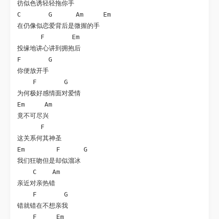
彷似色诱轻轻拖你手

C       G      Am     Em 

在仍像似恋爱背后是微握的手

      F       Em

投缘地讲心讲到拥抱后

F       G

你便放开手

    F       G

为何极好感情面对爱情

Em     Am 

竟不可尽兴

      F 

这关系何其神圣

Em        F      G

我们狂吻但是却似溜冰

    C    Am 

亲近对亲热错

    F       G

错就错在不想亲我

    F     Em 
