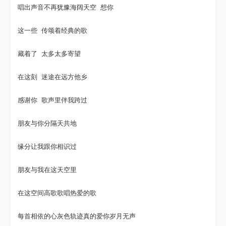
唱出声音不再犹豫海阔天空 想你

这一些 传颂着经典的歌

藏着了 太多太多寄望

在这刻 迷途在远方他乡

感谢你 歌声里伴我跨过

朋友与你分隔天共地

缘分让我跟你相识过

朋友与我在这天空里

在这空间高歌歌唱热爱的歌

每首相依的心灰色轨迹真的爱你岁月无声
