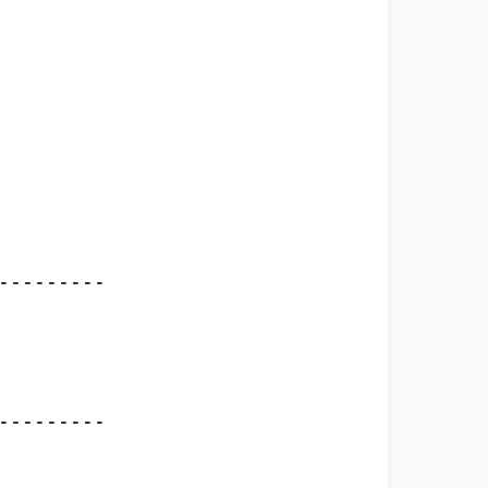
--------

--------
