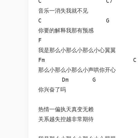
C                   C7

音乐一消失我就不见

C                   G

你要的解释我那有预感

F                   

我是那么小那么小那么小心翼翼

Fm                          C

那么小那么小那么小声哄你开心

       Dm       G

你兴奋了吗

热情一偏执天真变无赖

关系越失控越非常期待
