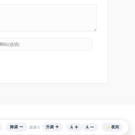
术支持对齐
降调
升调
夜间
原调 0
A
A