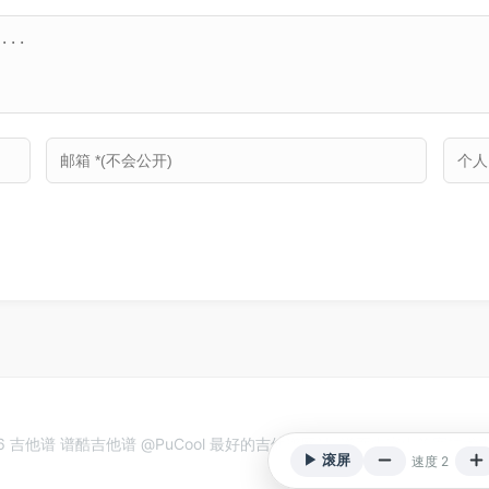
26 吉他谱 谱酷吉他谱 @PuCool 最好的吉他谱网站. 谱面内容由等宽技
▶ 滚屏
速度 2