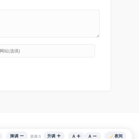
术支持对齐
降调
升调
夜间
原调 0
A
A