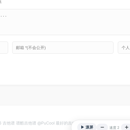
注
26 吉他谱 谱酷吉他谱 @PuCool 最好的吉他谱网站. 谱面内容由等宽技
▶ 滚屏
速度 2