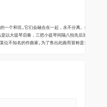
后的一个和弦,它们会融合在一起，永不分离。缠绵极至的
 法是以大提琴启奏，三把小提琴间隔八拍先后加入,小