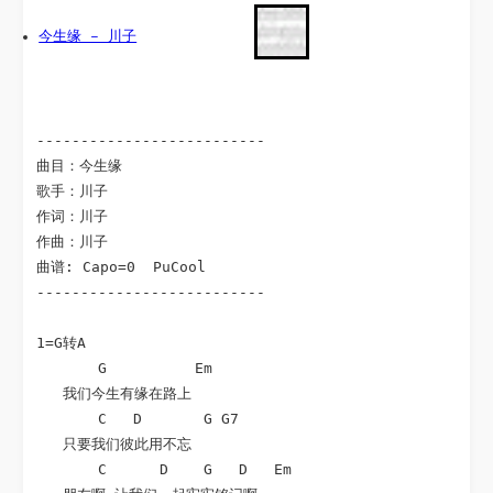
今生缘 – 川子
--------------------------

曲目：今生缘

歌手：川子

作词：川子

作曲：川子

曲谱: Capo=0  PuCool

--------------------------

1=G转A

       G          Em

   我们今生有缘在路上

       C   D       G G7

   只要我们彼此用不忘

       C      D    G   D   Em
