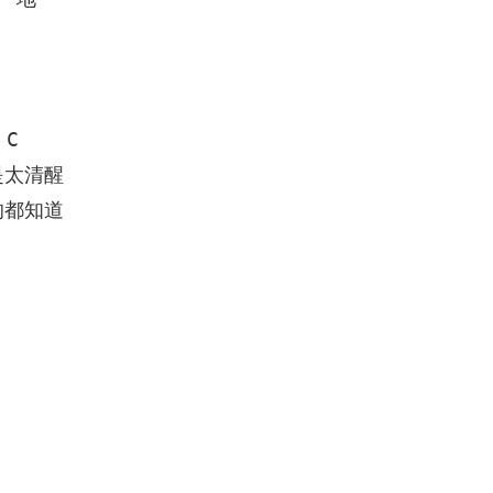
C      

太清醒

都知道
