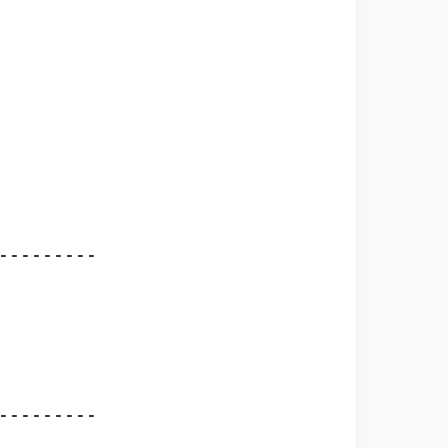
--------

--------
