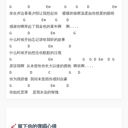
G       D       Em      G    G    D          Em     
坐在岸边看着夕阳让我想起你  暖暧的馀辉温柔如你慈爱的眼睛

      G       Em    G    D

感谢你啊举起了我金色的童年啊  啊....

G       D         Em        G

什么时候开始忘记讲给我听的故事

G       D        Em       D

什么时候开始想念你默默的注视

G                Em       D     G  G D Em  D G

原谅我啊 从未曾给你长大以後的拥抱 啊依啊....

D        D       C        G   D

你为我骄傲 我却未曾因你感到自豪

G       D         Em     D

你如此宽厚  是我永远的惭愧
留下你的弹唱心得