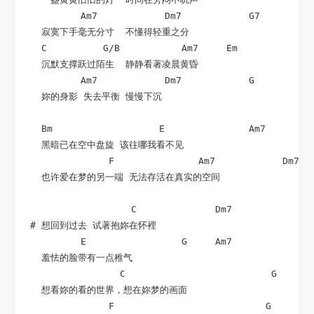
          Am7            Dm7            G7

   寂寞下手毫无分寸  不懂得轻重之分

   C          G/B           Am7     Em              
   沉默支撑跃过陌生  静静看著凌晨黄昏

          Am7            Dm7            G

   妳的身影 失去平衡 慢慢下沉

   Bm                   E               Am7       G

   黑暗已在空中盘旋 该往哪我看不见

               F               Am7            Dm7   
   也许爱在梦的另一端 无法存活在真实的空间

                   C              Dm7

 # 想回到过去 试著抱妳在怀裡

          E                 G     Am7

   羞怯的脸带有一点稚气

                 C                          G

   想看妳的看的世界，想在妳梦的画面

               F                           G
