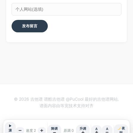
© 2026 吉他谱 谱酷吉他谱 @PuCool 最好的吉他谱网站.
谱面内容由等宽技术支持对齐
▶
夜
降调
升调
A
A
速度 2
原调 0
滚
间