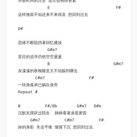
   分散时间的注意 这次会抱得更紧

               E                           F#       
   这样挽留不知还来不来得及 想回到过去

   D#

   思绪不断阻挡著回忆播放

               G#m7

   盲目的追寻仍然空空盪盪

               B                          G#m7

   灰濛濛的夜晚睡意又不知躲到哪去

          C#m7                  F#

   一转身孤单已躺在身旁

   Repeat #

   B          F#/Bb        G#m7   D#m            Ema
   沉默支撑跃过陌生  静静看著凌晨黄昏

        G#m7          C#m7          F#              
   妳的身影 失去平衡 慢慢下沉 想回到过去