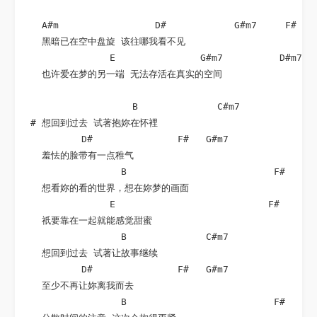
   A#m                 D#            G#m7     F#

   黑暗已在空中盘旋 该往哪我看不见

               E               G#m7          D#m7   
   也许爱在梦的另一端 无法存活在真实的空间

                   B              C#m7

 # 想回到过去 试著抱妳在怀裡

          D#               F#   G#m7

   羞怯的脸带有一点稚气

                 B                          F#

   想看妳的看的世界，想在妳梦的画面

               E                           F#

   祇要靠在一起就能感觉甜蜜

                 B              C#m7

   想回到过去 试著让故事继续

          D#               F#   G#m7

   至少不再让妳离我而去

                 B                          F#
