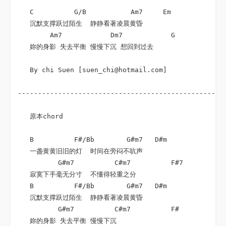
   C          G/B           Am7     Em              
   沉默支撑跃过陌生  静静看著凌晨黄昏

        Am7            Dm7            G             
   妳的身影 失去平衡 慢慢下沉 想回到过去

   By chi Suen [suen_chi@hotmail.com]

----------------------------------------------------
   原本chord

   B          F#/Bb        G#m7   D#m            Ema
   一盏黄黄旧旧的灯  时间在旁闷不吭声

          G#m7          C#m7          F#7

   寂寞下手毫无分寸  不懂得轻重之分

   B          F#/Bb        G#m7   D#m            Ema
   沉默支撑跃过陌生  静静看著凌晨黄昏

          G#m7          C#m7          F#

   妳的身影 失去平衡 慢慢下沉
