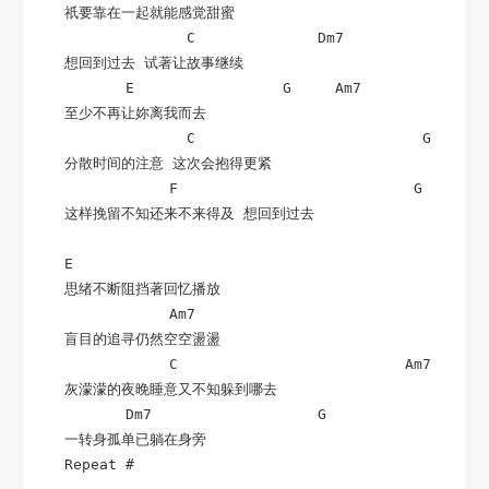
   祇要靠在一起就能感觉甜蜜

                 C              Dm7

   想回到过去 试著让故事继续

          E                 G     Am7

   至少不再让妳离我而去

                 C                          G

   分散时间的注意 这次会抱得更紧

               F                           G        
   这样挽留不知还来不来得及 想回到过去

   E

   思绪不断阻挡著回忆播放

               Am7

   盲目的追寻仍然空空盪盪

               C                          Am7

   灰濛濛的夜晚睡意又不知躲到哪去

          Dm7                   G

   一转身孤单已躺在身旁

   Repeat #
