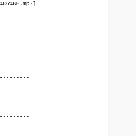
%86%BE.mp3]
--------

--------

                                         
                                       