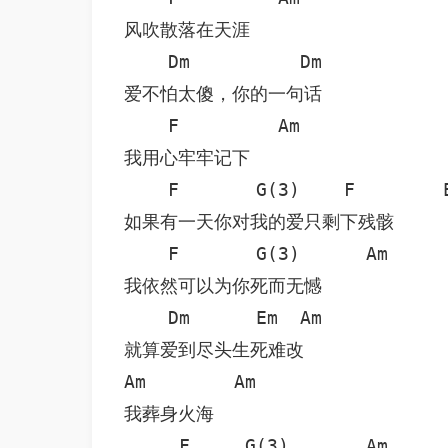
风吹散落在天涯

    Dm          Dm

爱不怕太傻，你的一句话

    F         Am

我用心牢牢记下

    F       G(3)    F        E
如果有一天你对我的爱只剩下残骸

    F       G(3)      Am

我依然可以为你死而无憾

    Dm      Em  Am

就算爱到尽头生死难改

Am        Am

我葬身火海

     F     G(3)       Am
