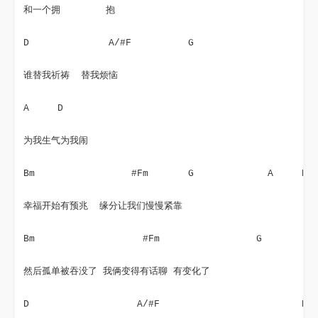
和一个拥        抱
D              A/#F          G
谁替我祈祷  替我烦恼
A     D
为我生气为我闹
Bm                 #Fm       G             A     D 
幸福开始有预兆  缘分让我们慢慢紧靠
Bm                   #Fm                 G         
然后孤单被吞没了 我俩变得有话聊 有变化了
D                   A/#F                         Bm