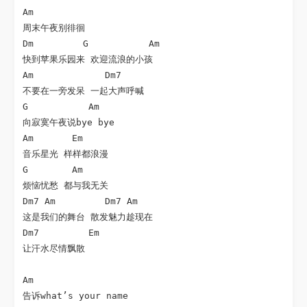
Am

周末午夜别徘徊

Dm         G           Am

快到苹果乐园来 欢迎流浪的小孩

Am             Dm7

不要在一旁发呆 一起大声呼喊

G           Am

向寂寞午夜说bye bye

Am       Em

音乐星光 样样都浪漫

G        Am

烦恼忧愁 都与我无关

Dm7 Am         Dm7 Am

这是我们的舞台 散发魅力趁现在

Dm7         Em

让汗水尽情飘散

Am

告诉what’s your name
