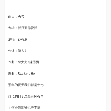
曲目：勇气
专辑：我只要你爱我
演唱：苏有朋
作词：陳大力
作曲：陳大力/陳秀男
编曲：Ricky，Ho
那年的夏天我们都是十七
想飞的日子总是有风有雨
为何会流泪谁也弄不清