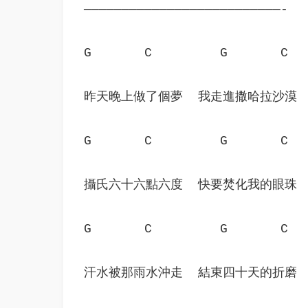
——————————————————————————-
G       C         G       C  
昨天晚上做了個夢  我走進撒哈拉沙漠 
G       C         G       C  
攝氏六十六點六度  快要焚化我的眼珠 
G       C         G       C  
汗水被那雨水沖走  結束四十天的折磨 