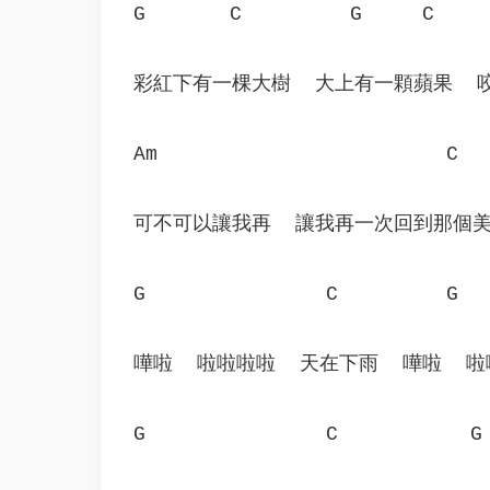
G       C         G     C    
彩紅下有一棵大樹  大上有一顆蘋果  
Am                        C  
可不可以讓我再  讓我再一次回到那個美
G               C         G  
嘩啦  啦啦啦啦  天在下雨  嘩啦  
G               C           G