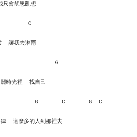
說我只會胡思亂想
         C
啦  讓我去淋雨
                 G
麗時光裡  找自己
           G       C       G  C
律  這麼多的人到那裡去