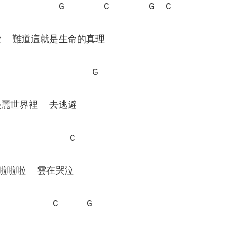
           G       C       G  C
  難道這就是生命的真理
                 G
麗世界裡  去逃避
             C
啦啦啦啦  雲在哭泣
          C     G