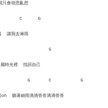
說我只會胡思亂想
        C      G
啦  讓我去淋雨
                   G
麗時光裡  找回自己
           G       C           G
面oh  聽著細雨滴滴答答滴滴答答