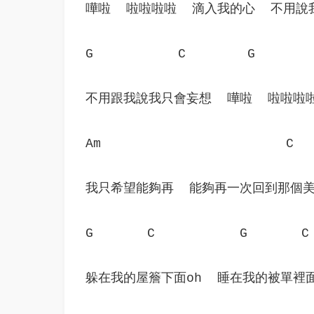
嘩啦  啦啦啦啦  滴入我的心  不用
G           C        G       
不用跟我說我只會妄想  嘩啦  啦啦啦
Am                        C  
我只希望能夠再  能夠再一次回到那個美
G       C           G       C
躲在我的屋簷下面oh  睡在我的被單裡