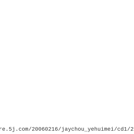
e.5j.com/20060216/jaychou_yehuimei/cd1/2