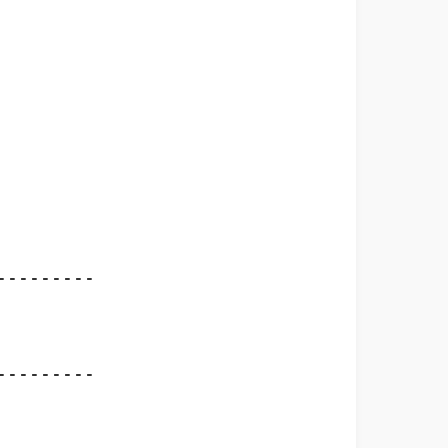
--------

--------
