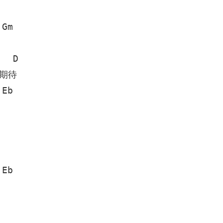
Gm

  D

待

Eb

Eb
