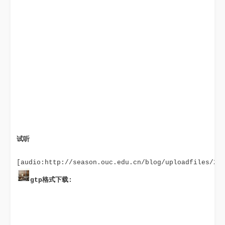
试听
gtp格式下载: