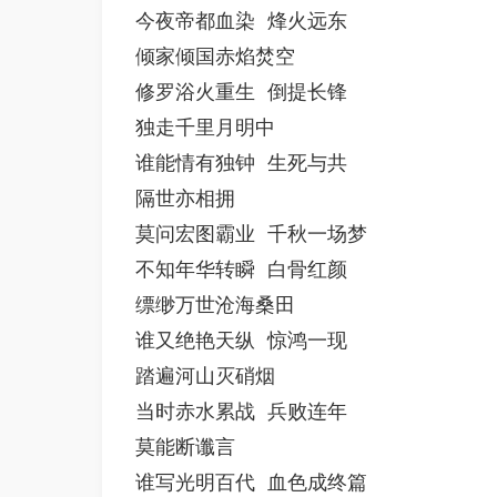
今夜帝都血染 烽火远东

倾家倾国赤焰焚空

修罗浴火重生 倒提长锋

独走千里月明中

谁能情有独钟 生死与共

隔世亦相拥

莫问宏图霸业 千秋一场梦

不知年华转瞬 白骨红颜

缥缈万世沧海桑田

谁又绝艳天纵 惊鸿一现

踏遍河山灭硝烟

当时赤水累战 兵败连年

莫能断谶言
