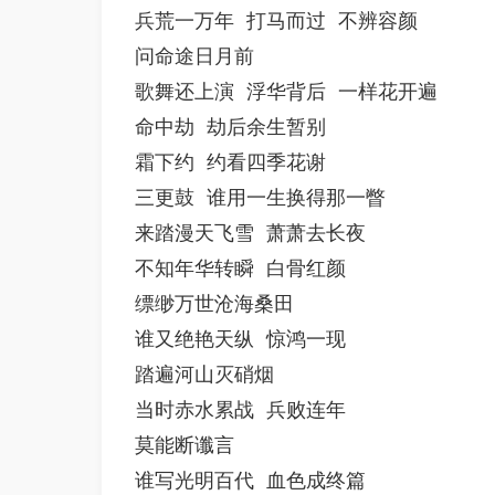
兵荒一万年 打马而过 不辨容颜

问命途日月前

歌舞还上演 浮华背后 一样花开遍

命中劫 劫后余生暂别

霜下约 约看四季花谢

三更鼓 谁用一生换得那一瞥

来踏漫天飞雪 萧萧去长夜

不知年华转瞬 白骨红颜

缥缈万世沧海桑田

谁又绝艳天纵 惊鸿一现

踏遍河山灭硝烟

当时赤水累战 兵败连年

莫能断谶言

谁写光明百代 血色成终篇
