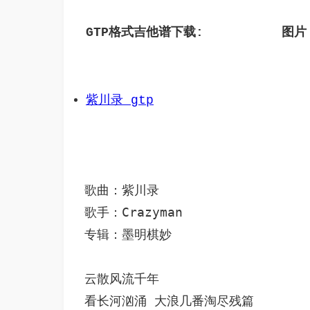
GTP格式吉他谱下载: 
 图片
紫川录 gtp
歌曲：紫川录

歌手：Crazyman

专辑：墨明棋妙

云散风流千年

看长河汹涌 大浪几番淘尽残篇
