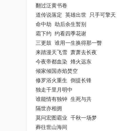
翻过泛黄书卷

道传说落定 英雄出世 只手可擎天

命中劫 劫后余生暂别

霜下约 约看四季花谢

三更鼓 谁用一生换得那一瞥

来踏漫天飞雪 萧萧去长夜

今夜帝都血染 烽火远东

倾家倾国赤焰焚空

修罗浴火重生 倒提长锋

独走千里月明中

谁能情有独钟 生死与共

隔世亦相拥

莫问宏图霸业 千秋一场梦

葬往世山海间
