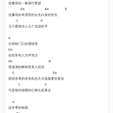
也像现在一般落叶萧瑟 

      Em          Am        D

也像现在有漂亮的女生白发的先生 

    C           G 

几个爱情诗人几个流浪歌手 

G

记得校门口的酒馆里 

Em

也经常有人大声哭泣 

Am                  B

黑漆漆的树林里有人叹息 

  G                   Em

那宿舍里的录音机也天天放着爱你爱你 

     C            G

可是每到假期你们都仓皇离去 

  G

这冬季的校园 
