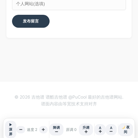
© 2026 吉他谱 谱酷吉他谱 @PuCool 最好的吉他谱网站.
谱面内容由等宽技术支持对齐
▶
夜
降调
升调
A
A
速度 2
原调 0
滚
间
屏