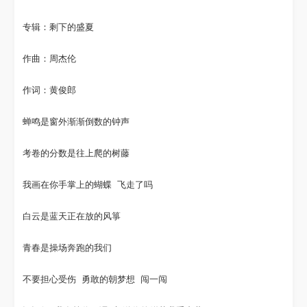
专辑：剩下的盛夏
作曲：周杰伦
作词：黄俊郎
蝉鸣是窗外渐渐倒数的钟声
考卷的分数是往上爬的树藤
我画在你手掌上的蝴蝶 飞走了吗
白云是蓝天正在放的风箏
青春是操场奔跑的我们
不要担心受伤 勇敢的朝梦想 闯一闯