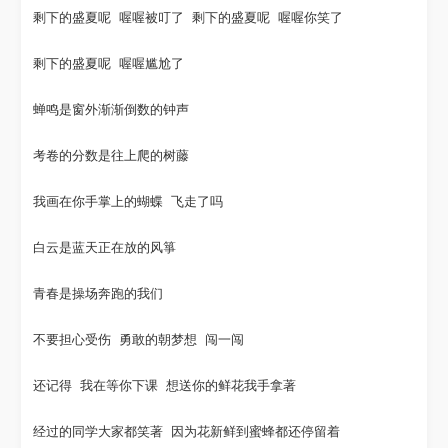
剩下的盛夏呢 喔喔被叮了 剩下的盛夏呢 喔喔你笑了
剩下的盛夏呢 喔喔尴尬了
蝉鸣是窗外渐渐倒数的钟声
考卷的分数是往上爬的树藤
我画在你手掌上的蝴蝶 飞走了吗
白云是蓝天正在放的风箏
青春是操场奔跑的我们
不要担心受伤 勇敢的朝梦想 闯一闯
还记得 我在等你下课 想送你的鲜花我手拿著
经过的同学大家都笑著 因为花新鲜到蜜蜂都还停留着