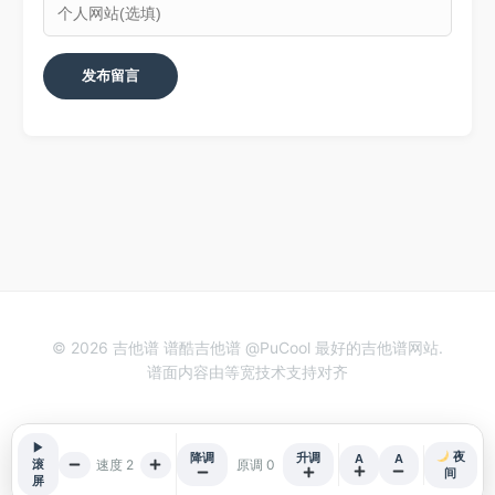
© 2026 吉他谱 谱酷吉他谱 @PuCool 最好的吉他谱网站.
谱面内容由等宽技术支持对齐
▶
夜
降调
升调
A
A
速度 2
原调 0
滚
间
屏