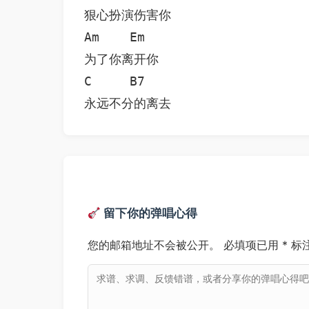
狠心扮演伤害你

Am    Em

为了你离开你

C     B7

留下你的弹唱心得
您的邮箱地址不会被公开。
必填项已用
*
标