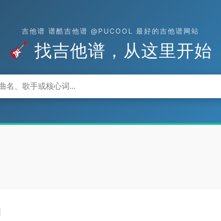
吉他谱 谱酷吉他谱 @PUCOOL 最好的吉他谱网站
找吉他谱，从这里开始
]