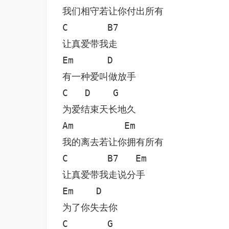
我们相守若让你付出所有

C       B7

让真爱带我走

Em      D

有一种爱叫做放手

C   D    G

为爱结束天长地久

Am         Em

我的离去若让你拥有所有

C       B7   Em

让真爱带我走说分手

Em    D

为了你失去你

C       G
