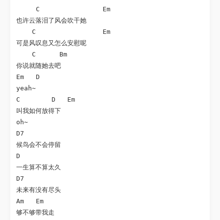
     C                Em

也许云落泪了风会吹干她

    C                 Em

可是风叹息又怎么安慰呢

    C      Bm  

你说就随她去吧

Em   D

yeah~

C        D   Em

叫我如何放得下

oh~

D7

候鸟会不会停留

D

一生算不算太久

D7

未来有没有尽头

Am   Em     

够不够带我走
