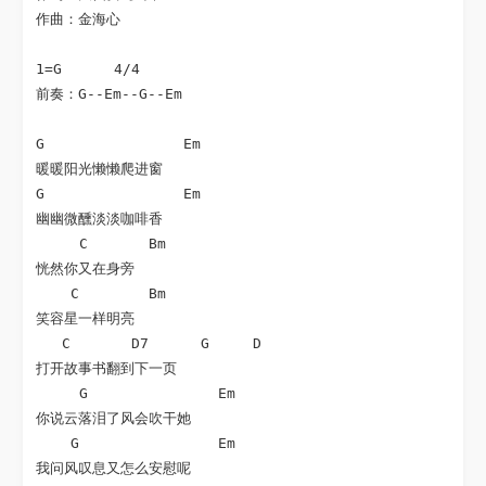
作曲：金海心

1=G      4/4   

前奏：G--Em--G--Em

G                Em

暖暖阳光懒懒爬进窗

G                Em

幽幽微醺淡淡咖啡香

     C       Bm

恍然你又在身旁

    C        Bm

笑容星一样明亮

   C       D7      G     D

打开故事书翻到下一页

     G               Em

你说云落泪了风会吹干她

    G                Em

我问风叹息又怎么安慰呢
