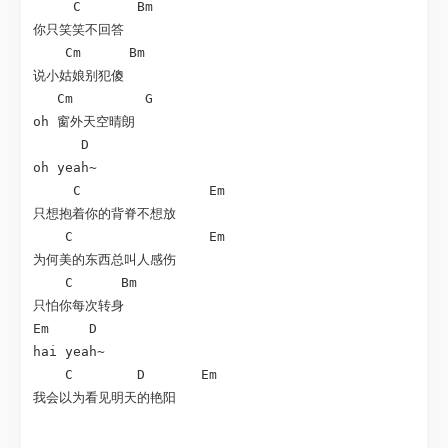
     C       Bm

你只笑笑不回答

    Cm      Bm

说小姑娘别犯傻

   Cm         G

oh 窗外天空晴朗

      D

oh yeah~

     C                Em

只想抱着你的背脊不想放

    C                 Em

为何美的东西总叫人感伤

    C      Bm

只怕你每次转身

Em     D

hai yeah~

    C        D       Em

我会以为看见明天的艳阳 
