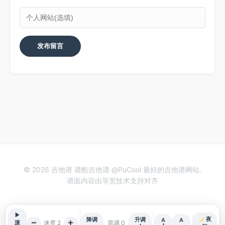
© 2026 吉他谱 谱酷吉他谱 @PuCool 最好的吉他谱网站.
谱面内容由等宽技术支持对齐
▶
夜
降调
升调
A
A
速度 2
原调 0
滚