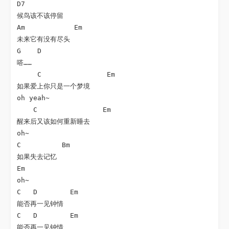
D7

候鸟该不该停留

Am            Em

未来它有没有尽头

G    D

嗒……

     C                Em

如果爱上你只是一个梦境

oh yeah~

    C                Em

醒来后又该如何重新睡去

oh~

C          Bm

如果失去记忆

Em    

oh~

C   D        Em

能否再一见钟情

C   D        Em

能否再一见钟情
