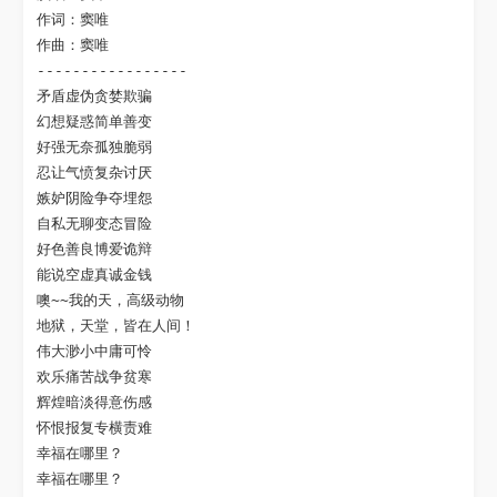
作词：窦唯

作曲：窦唯

-----------------

矛盾虚伪贪婪欺骗

幻想疑惑简单善变

好强无奈孤独脆弱

忍让气愤复杂讨厌

嫉妒阴险争夺埋怨

自私无聊变态冒险

好色善良博爱诡辩

能说空虚真诚金钱

噢~~我的天，高级动物

地狱，天堂，皆在人间！

伟大渺小中庸可怜

欢乐痛苦战争贫寒

辉煌暗淡得意伤感

怀恨报复专横责难

幸福在哪里？

幸福在哪里？
