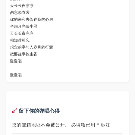
天长长夜凉凉

勿忘添衣裳

你的来和去落在我的心房

半扇月光映半厢

天长长夜凉凉

相知难相忘

想念的字句入岁月的行囊

把那往事捻尘香

慢慢唱

留下你的弹唱心得
您的邮箱地址不会被公开。
必填项已用
*
标注