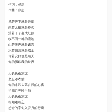
作词：张超

作曲：张超

-------------------

风若停下就是云烟

雨若无痕就是眷恋

泪若干了变成红颜

收不回一地的流连

山若无声就是诺言

水若倒流就是成全

你若安好便是晴天

你的脚印我的世界

天长长夜凉凉

勿忘添衣裳

你的来和去落在我的心房

半扇月光映半厢

天长长夜凉凉

相知难相忘

想念的字句入岁月的行囊
