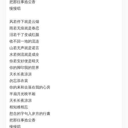
把那往事捻尘香

慢慢唱

风若停下就是云烟

雨若无痕就是眷恋

泪若干了变成红颜

收不回一地的流连

山若无声就是诺言

水若倒流就是成全

你若安好便是晴天

你的脚印我的世界

天长长夜凉凉

勿忘添衣裳

你的来和去落在我的心房

半扇月光映半厢

天长长夜凉凉

相知难相忘

想念的字句入岁月的行囊

把那往事捻尘香

慢慢唱
